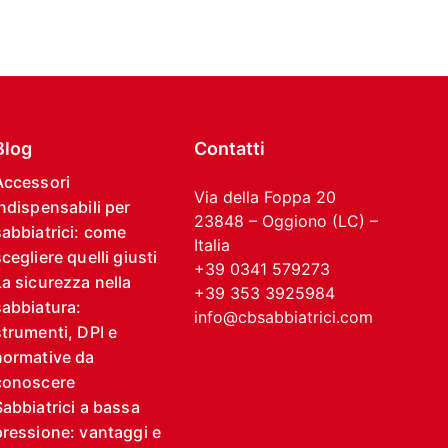
Blog
Contatti
Accessori
Via della Foppa 20
indispensabili per
23848 – Oggiono (LC) –
sabbiatrici: come
Italia
cegliere quelli giusti
+39 0341 579273
La sicurezza nella
+39 353 3925984
sabbiatura:
info@cbsabbiatrici.com
strumenti, DPI e
normative da
conoscere
Sabbiatrici a bassa
pressione: vantaggi e