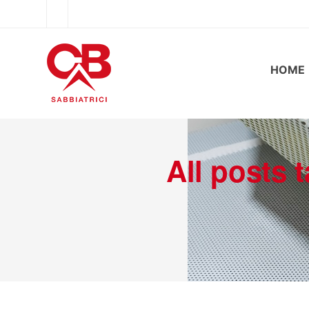
HOME
All posts t