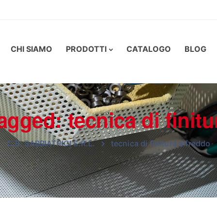
CHI SIAMO
PRODOTTI
CATALOGO
BLOG
agged: tecnica di finit
C.B. SABBIATRICI S.R.L.
tecnica di finitura a freddo