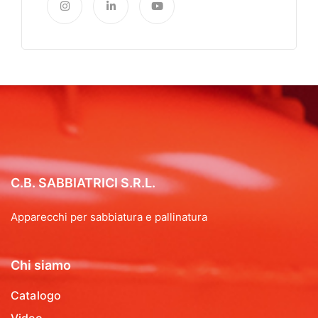
C.B. SABBIATRICI S.R.L.
Apparecchi per sabbiatura e pallinatura
Chi siamo
Catalogo
Video