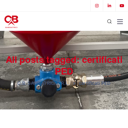
All posts tagged: certificati
PED
C.B. SABBIATRICI S.R.L.
certificati PED